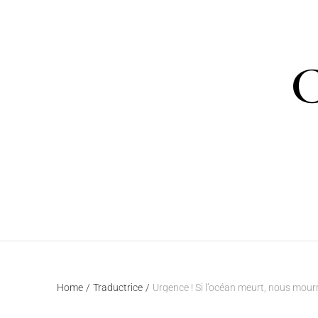
C
Home
/
Traductrice
/
Urgence ! Si l’océan meurt, nous mour