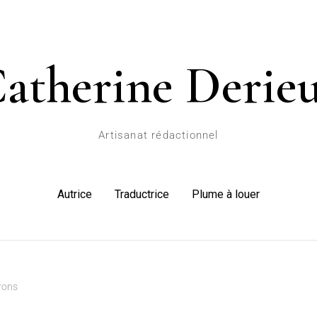
atherine Derie
Artisanat rédactionnel
Autrice
Traductrice
Plume à louer
rons